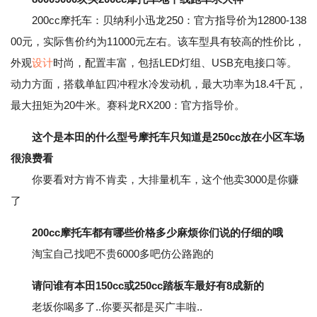
200cc摩托车：贝纳利小迅龙250：官方指导价为12800-138
00元，实际售价约为11000元左右。该车型具有较高的性价比，
外观
设计
时尚，配置丰富，包括LED灯组、USB充电接口等。
动力方面，搭载单缸四冲程水冷发动机，最大功率为18.4千瓦，
最大扭矩为20牛米。赛科龙RX200：官方指导价。
这个是本田的什么型号摩托车只知道是250cc放在小区车场
很浪费看
你要看对方肯不肯卖，大排量机车，这个他卖3000是你赚
了
200cc摩托车都有哪些价格多少麻烦你们说的仔细的哦
淘宝自己找吧不贵6000多吧仿公路跑的
请问谁有本田150cc或250cc踏板车最好有8成新的
老坂你喝多了..你要买都是买广丰啦..