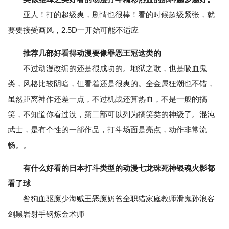
亚人！打的超级爽，剧情也很棒！看的时候超级紧张，就
要要接受画风，2.5D一开始可能不适应
推荐几部好看得动漫要像罪恶王冠这类的
不过动漫改编的还是很成功的。地狱之歌，也是吸血鬼
类，风格比较阴暗，但看着还是很爽的。全金属狂潮也不错，
虽然距离神作还差一点，不过机战还算热血，不是一般的搞
笑，不知道你看过没，第二部可以列为搞笑类的神级了。混沌
武士，是有个性的一部作品，打斗场面是亮点，动作非常流
畅。。
有什么好看的日本打斗类型的动漫七龙珠死神银魂火影都
看了球
咎狗血驱魔少海贼王恶魔奶爸全职猎家庭教师滑鬼孙浪客
剑黑岩射手钢炼金术师