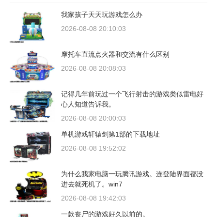
我家孩子天天玩游戏怎么办
2026-08-08 20:10:03
摩托车直流点火器和交流有什么区别
2026-08-08 20:08:03
记得几年前玩过一个飞行射击的游戏类似雷电好
心人知道告诉我。
2026-08-08 20:00:03
单机游戏轩辕剑第1部的下载地址
2026-08-08 19:52:02
为什么我家电脑一玩腾讯游戏。连登陆界面都没
进去就死机了。win7
2026-08-08 19:42:03
一款丧尸的游戏好久以前的。