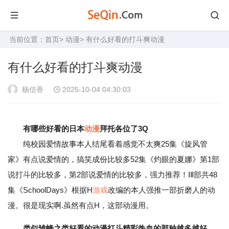
当前位置：
首页
>
动漫
> 有什么好看的打斗爽动漫
有什么好看的打斗爽动漫
杨信香
2025-10-04 04:30:03
有哪些好看的日本
动漫
拜托各位了3Q
纯校园爱情故事本人结尾看着感觉不太爽25集《旋风管
家》有点说爱情的，搞笑成份比较多52集《灼眼的夏娜》第1部
说打斗的比较多，第2部说爱情的比较多，强力推荐！ⅠⅡ部共48
集《SchoolDays》根据H
游戏
改编的本人强推一部折磨人的动
漫。很是现实啊.虽然有点H，这部动漫用。
类似雏蜂之类好看的动漫打斗精彩热血的那种越多越好。