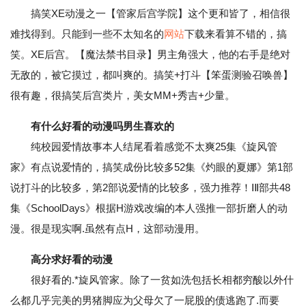
搞笑XE动漫之一【管家后宫学院】这个更和皆了，相信很
难找得到。只能到一些不太知名的
网站
下载来看算不错的，搞
笑。XE后宫。【魔法禁书目录】男主角强大，他的右手是绝对
无敌的，被它摸过，都叫爽的。搞笑+打斗【笨蛋测验召唤兽】
很有趣，很搞笑后宫类片，美女MM+秀吉+少量。
有什么好看的动漫吗男生喜欢的
纯校园爱情故事本人结尾看着感觉不太爽25集《旋风管
家》有点说爱情的，搞笑成份比较多52集《灼眼的夏娜》第1部
说打斗的比较多，第2部说爱情的比较多，强力推荐！ⅠⅡ部共48
集《SchoolDays》根据H游戏改编的本人强推一部折磨人的动
漫。很是现实啊.虽然有点H，这部动漫用。
高分求好看的动漫
很好看的.*旋风管家。除了一贫如洗包括长相都穷酸以外什
么都几乎完美的男猪脚应为父母欠了一屁股的债逃跑了.而要