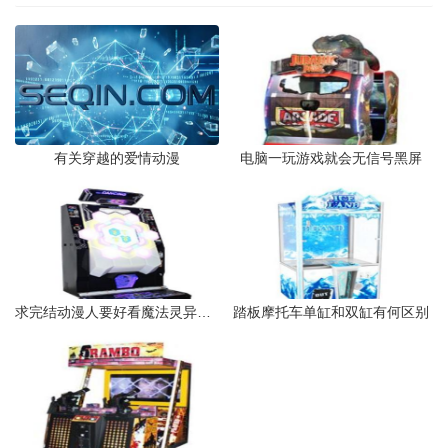
有关穿越的爱情动漫
电脑一玩游戏就会无信号黑屏
求完结动漫人要好看魔法灵异热血最好
踏板摩托车单缸和双缸有何区别