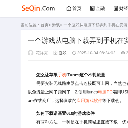
首页
金融
财
当前位置：
首页
>
游戏
> 一个游戏从电脑下载弄到手机在安
管理
文学
艺
一个游戏从电脑下载弄到手机在
败家
厨房
美
花祥宽
游戏
2025-10-04 08:24:02
2
运动
其他
怎么让苹果
手机
iTunes这个不耗流量
需要安装无线路由器点击连接既可上网，当然也有
以免流量上网了蹭网了。2.使用itunes
电脑
PC
端用US
ore在线商店，选择喜欢的
应用
游戏
软件
等下载会。
如何下载诺基亚610的游戏软件
有两种方法，一种是在手机商城里直接下载，优点是