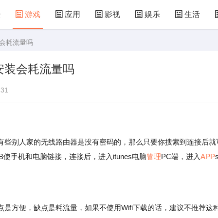
经
游戏
应用
影视
娱乐
生活
装会耗流量吗
术
汽车
汽配
房产
装修
教育
安装会耗流量吗
食
仪器
机械
国防
军事
农业
31
些别人家的无线路由器是没有密码的，那么只要你搜索到连接后就
B使手机和电脑链接，连接后，进入itunes电脑
管理
PC端，进入
APP
s
方便，缺点是耗流量，如果不使用Wifi下载的话，建议不推荐这