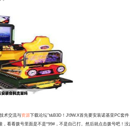
业技术交流与
资源
下载论坛''t&B3D！J\9W.X首先要安装诺基亚PC套件
号连接，看看拨号里面是不是*99#，不是自己打。然后就点击拨号吧！没