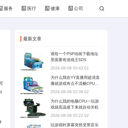
服务
医疗
健康
公司
培训
网络
技术
购物
最新文章
林园
化工
轻工
体育
谁给一个PSP动画下载地址
里面要有游戏王5DS
2026-08-08 03:42:01
为什么我在YY直播用超清直
可
播就游戏有点不流畅CPU占
用超高99
t
2026-08-08 03:38:02
为什么我的电脑CPU一玩游
戏就高温接下来就自动关机
2026-08-08 03:22:02
种
玩游戏时屏幕突然变黑音乐