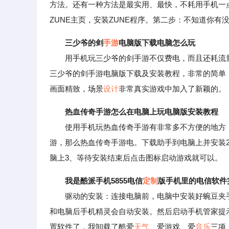
方法。还有一种方法是最实用、最快，不耗用手机一
ZUNE主页，安装ZUNE程序。第二步：不知道你有
三少爷的剑
手游
电脑版下载电脑怎么玩
用手机玩三少爷的剑手游不仅费电，而且还耗流量
三少爷的剑手游电脑版下载及安装教程，非常的简单
画面精致，场景
设计
非常真实游戏中加入了新颖的。
热血传奇手游怎么在电脑上玩电脑版安装教程
使用手机玩热血传奇手游有非常多不方便的地方，
游，那么热血传奇手游电。下载助手到电脑上并安装2、在
脑上3、等待安装结束后点击图标启动游戏就可以。
我是酷派手机5855电信
定制
版手机里的电信软件
驱动的安装：连接电脑前，电脑中安装好蜿豆夹手机
和电脑后手机精灵会自动安装。然后启动手机管家提
置软件了，我卸载了酷爱
天气
、爱游戏、爱
音乐
三项