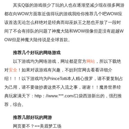
其实Q版的游戏很少了玩的人也在逐渐坚减少现在很多网游
都在向WOW方面靠近值得玩的游戏我给你推荐几个吧WOW应
该首选无论怎么样绝对是经典而却巫妖王之怒也开放了一段时
间了不会有排队的问题了神魔大陆和WOW很像但是没有超越W
OW但是神魔大陆传说是全球首款。
推荐几个好玩的网络游戏
以下游戏均为网络游戏，网址都是官方
网站
，所以下载绝
对
安全
！如果对该游戏有兴趣，不妨到官网去看看详细介
绍！！！以下游戏均为PrinceTotti本人精心搜罗，请不要复制占
为己用，请不要做抄袭这类不入流之事，谢谢！！魔兽世界经
典玩家满天下：http：//www.***.com/口袋西游新出的，强烈推
荐，综合。
推荐几部好玩的网游
网页要不？==美眉梦工场