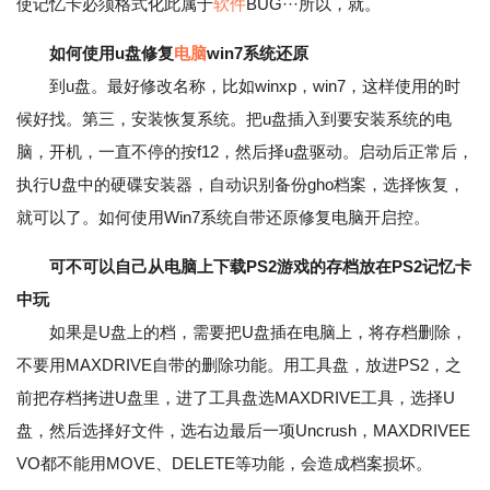
使记忆卡必须格式化此属于
软件
BUG···所以，就。
如何使用u盘修复
电脑
win7系统还原
到u盘。最好修改名称，比如winxp，win7，这样使用的时
候好找。第三，安装恢复系统。把u盘插入到要安装系统的电
脑，开机，一直不停的按f12，然后择u盘驱动。启动后正常后，
执行U盘中的硬碟安装器，自动识别备份gho档案，选择恢复，
就可以了。如何使用Win7系统自带还原修复电脑开启控。
可不可以自己从电脑上下载PS2游戏的存档放在PS2记忆卡
中玩
如果是U盘上的档，需要把U盘插在电脑上，将存档删除，
不要用MAXDRIVE自带的删除功能。用工具盘，放进PS2，之
前把存档拷进U盘里，进了工具盘选MAXDRIVE工具，选择U
盘，然后选择好文件，选右边最后一项Uncrush，MAXDRIVEE
VO都不能用MOVE、DELETE等功能，会造成档案损坏。