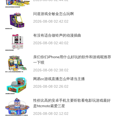
问道游戏全敏金怎么玩啊
2026-08-08 02:42:02
有没有适合做铃声的动漫插曲
2026-08-08 02:40:02
亲们你们iPhone用什么好玩的软件和游戏呢推荐
一下呗
2026-08-08 02:38:02
网易cc游戏直播怎么申请当主播
2026-08-08 02:26:02
性价比高的安卓手机主要听歌看电影玩游戏最好
是htcmoto索爱三星
2026-08-08 02:12:02