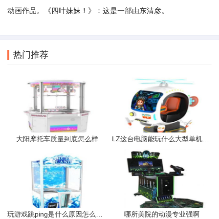
动画作品。《四叶妹妹！》：这是一部由东清彦。
热门推荐
大阳摩托车质量到底怎么样
LZ这台电脑能玩什么大型单机游戏。。
玩游戏跳ping是什么原因怎么解决
哪所美院的动漫专业强啊