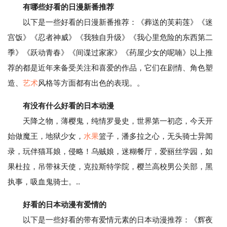
有哪些好看的日漫新番推荐
以下是一些好看的日漫新番推荐：《葬送的芙莉莲》《迷
宫饭》《忍者神威》《我独自升级》《我心里危险的东西第二
季》《跃动青春》《间谍过家家》《药屋少女的呢喃》以上推
荐的都是近年来备受关注和喜爱的作品，它们在剧情、角色塑
造、
艺术
风格等方面都有出色的表现。。
有没有什么好看的日本动漫
天降之物，薄樱鬼，纯情罗曼史，世界第一初恋，今天开
始做魔王，地狱少女，
水果
篮子，潘多拉之心，无头骑士异闻
录，玩伴猫耳娘，侵略！乌贼娘，迷糊餐厅，爱丽丝学园，如
果杜拉，吊带袜天使，克拉斯特学院，樱兰高校男公关部，黑
执事，吸血鬼骑士。..
好看的日本动漫有爱情的
以下是一些好看的带有爱情元素的日本动漫推荐：《辉夜