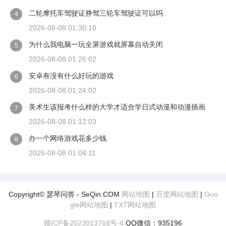
二轮摩托车驾驶证挣驾三轮车驾驶证可以吗
4
2026-08-08 01:30:10
为什么我电脑一玩全屏游戏就屏幕自动关闭
5
2026-08-08 01:26:02
安卓有没有什么好玩的游戏
6
2026-08-08 01:24:02
美术生该报考什么样的大学才适合学日式动漫和动漫插画
7
2026-08-08 01:12:03
办一个网络游戏花多少钱
8
2026-08-08 01:04:11
Copyright© 瑟琴问答 - SeQin.COM
网站地图
|
百度网站地图
|
Goo
gle网站地图
|
TXT网站地图
赣ICP备2023013768号-4
QQ微信：935196