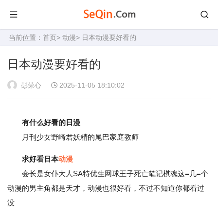
当前位置：
首页
>
动漫
> 日本动漫要好看的
日本动漫要好看的
彭荣心
2025-11-05 18:10:02
有什么好看的日漫
月刊少女野崎君妖精的尾巴家庭教师
求好看日本
动漫
会长是女仆大人SA特优生网球王子死亡笔记棋魂这=几=个
动漫的男主角都是天才，动漫也很好看，不过不知道你都看过
没