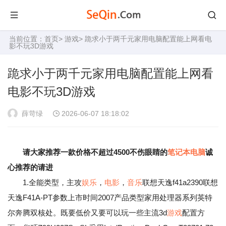
当前位置：
首页
>
游戏
> 跪求小于两千元家用电脑配置能上网看电
影不玩3D游戏
跪求小于两千元家用电脑配置能上网看
电影不玩3D游戏
薛苛绿
2026-06-07 18:18:02
请大家推荐一款价格不超过4500不伤眼睛的
笔记本
电脑
诚
心推荐的请进
1.全能类型，主攻
娱乐
，
电影
，
音乐
联想天逸f41a2390联想
天逸F41A-PT参数上市时间2007产品类型家用处理器系列英特
尔奔腾双核处。既要低价又要可以玩一些主流3d
游戏
配置方