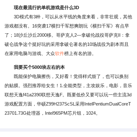
现在最流行的单机游戏是什么3D
3D模式有3种，可以从水平线的角度来看，非常壮观，其他
游戏都没有。16突袭17横扫千军想爽朗玩《横扫千军》有点早
了；18沙丘沙丘2000移。哥萨克人2—拿破伦战役哥萨克II：拿
破仑战争这个挺好玩的采用拿破仑著名的10场战役为剧本而且
在家用电脑与游戏、大众
软件
榜上有名的游。
我要买个5000块左右的本
既能保护电脑擦伤，又好看！觉得样式烦了，也可以换别
的贴膜。强烈推荐给女生！1.全能类型，主攻娱乐，电影，音乐
联想天逸f41a2390联想天逸F。既要低价又要可以玩一些主流3d
游戏配置方面，华硕Z99H237ScSL采用IntelPentiumDualCoreT
23701.73G处理器，Intel965PM芯片组，1024。