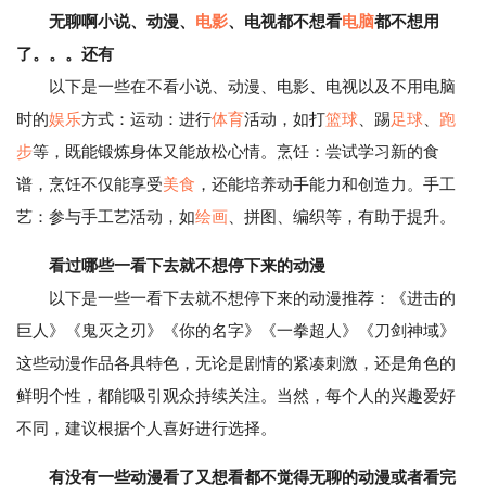
无聊啊小说、动漫、
电影
、电视都不想看
电脑
都不想用
了。。。还有
以下是一些在不看小说、动漫、电影、电视以及不用电脑
时的
娱乐
方式：运动：进行
体育
活动，如打
篮球
、踢
足球
、
跑
步
等，既能锻炼身体又能放松心情。烹饪：尝试学习新的食
谱，烹饪不仅能享受
美食
，还能培养动手能力和创造力。手工
艺：参与手工艺活动，如
绘画
、拼图、编织等，有助于提升。
看过哪些一看下去就不想停下来的动漫
以下是一些一看下去就不想停下来的动漫推荐：《进击的
巨人》《鬼灭之刃》《你的名字》《一拳超人》《刀剑神域》
这些动漫作品各具特色，无论是剧情的紧凑刺激，还是角色的
鲜明个性，都能吸引观众持续关注。当然，每个人的兴趣爱好
不同，建议根据个人喜好进行选择。
有没有一些动漫看了又想看都不觉得无聊的动漫或者看完