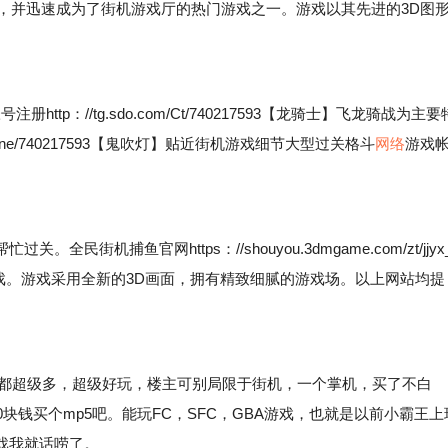
布，并迅速成为了街机游戏厅的热门游戏之一。游戏以其先进的3D图
：//tg.sdo.com/Ct/740217593【龙骑士】飞龙骑战为主要
sonline/740217593【鬼吹灯】贴近街机游戏细节大型过关格斗
网络
游戏
捕鱼官网https：//shouyou.3dmgame.com/zt/jjyx
戏。游戏采用全新的3D画面，拥有精致细腻的游戏场。以上网站均提
都超级多，超级好玩，楼主可别局限于街机，一个掌机，买了不白
块钱买个mp5吧。能玩FC，SFC，GBA游戏，也就是以前小霸王上
戏我就话唠了。