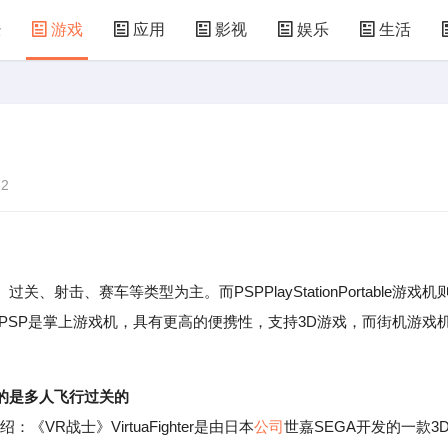
经
游戏
应用
影视
娱乐
生活
术
汽车
汽配
房产
装修
教育
食
仪器
机械
国防
军事
农业
2
、赛车等类型为主。而PSPPlayStationPortable游戏机
，PSP是掌上游戏机，具有更高的便携性，支持3D游戏，而街机游戏
。
的是多人飞行过关的
战士》VirtuaFighter是由日本
公司
世嘉SEGA开发的一款3