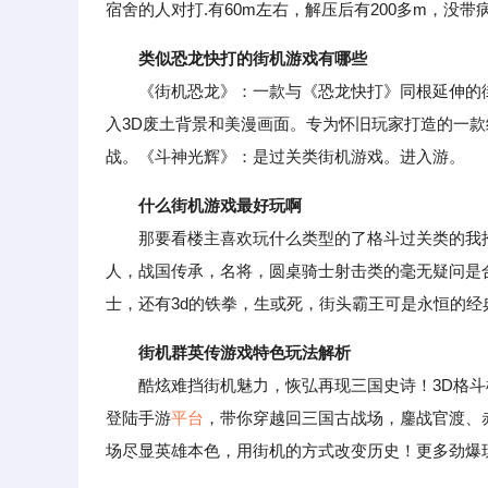
宿舍的人对打.有60m左右，解压后有200多m，没带
类似恐龙快打的街机游戏有哪些
《街机恐龙》：一款与《恐龙快打》同根延伸的街
入3D废土背景和美漫画面。专为怀旧玩家打造的一
战。《斗神光辉》：是过关类街机游戏。进入游。
什么街机游戏最好玩啊
那要看楼主喜欢玩什么类型的了格斗过关类的我推荐
人，战国传承，名将，圆桌骑士射击类的毫无疑问是合
士，还有3d的铁拳，生或死，街头霸王可是永恒的经
街机群英传游戏特色玩法解析
酷炫难挡街机魅力，恢弘再现三国史诗！3D格斗横
登陆手游
平台
，带你穿越回三国古战场，鏖战官渡、
场尽显英雄本色，用街机的方式改变历史！更多劲爆