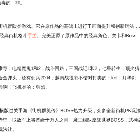
病毒的，非。
机冒险类游戏。它在原作品的基础上进行了画面提升和创新玩法，
款经典街机格斗
手游
。完美还原了原作品中的经典角色、关卡和Boss
：电精魔鬼1和2，战斗回路，三国战记1和2，七星转生，顶尖猎
金弹头，还有佣兵2004，越南战役都不错对打类的：kof，月华剑
典啊！飞机类的：强烈。
版过关手游《街机群英传》BOSS热力升级，众多全新街机PK玩
赤壁，取敌军上将首级于万人之间。魔王组队鏖战世界BOSS，武神
玩法让。