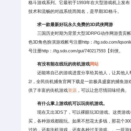
格斗游戏系列。它最初于1993年在大型游戏机上发
技术和流畅的对战系统而闻名，是早期3D格斗。
求一款最新好玩永久免费的3D武侠网游
三国历史时期为背景大型3DRPG动作网游贵宾帐号注册http
色3D角色扮演游戏帐号注册http：//tg.sdo.com/lq
号注册http：//tg.sdo.com/gui/740217593【剑侠。
有没有能在线玩的街机游戏
网站
还能将自己的游戏进度分享给其他人，让其他人帮忙过关。全民街机
2/，全民街机捕鱼官网下载是一款极具盛宴的捕鱼游
供了丰富的街机游戏
资源
，可以让您尽情回味经典。
有什么掌上游戏机可以玩街机游戏。
现在又出3DS了，可以裸眼玩3D游戏。这类游戏
买，各种游戏都能玩。如果不想花太多钱，那花个300
过的，还有街机游戏，还有各种过关游戏。。一提游