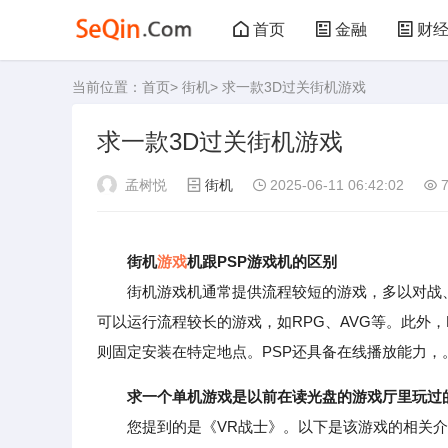
首页
金融
财
当前位置：
首页
>
街机
> 求一款3D过关街机游戏
管理
文学
艺
求一款3D过关街机游戏
败家
厨房
美
孟树悦
街机
2025-06-11 06:42:02
7
运动
其他
街机
游戏
机跟PSP游戏机的区别
街机游戏机通常提供流程较短的游戏，多以对战、过关、射击
可以运行流程较长的游戏，如RPG、AVG等。此外
则固定安装在特定地点。PSP还具备在线播放能力，
求一个单机游戏是以前在读光盘的游戏厅里玩过
您提到的是《VR战士》。以下是该游戏的相关介绍：《VR