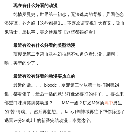
现在有什么好看的动漫
纯情罗曼史，世界第一初恋，无法逃离的背叛，异国色恋
浪漫谭，冬之蝉【这些都是BL，不喜欢请无视】犬夜叉，吸血
鬼骑士，黑执事，零之使魔等【这些都很好看】
最近有没有什么好看的美型动漫
薄樱鬼第二季碧血录神幻拍档不知道你看过没，腐啊！
唉，美型的少了，
最近有没有好看的动漫要热血的
最近的话。。。bloodc，夏娜第三季从第一集打到第24
集，都看傻了，最后一话的意思好像还要打的样子。。要么来
部重口味搞笑搞笑动漫？——MM一族？讲述M体质
高中
男生
的“苦”情戏。。然后再想想。。fate刀剑神域再往下帮你筛选了
迅雷评分9.8以上的新番完结动漫，毕竟这个。