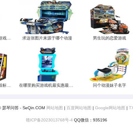
华为手机为什么有时玩游戏突然亮度自己调到最低
求这张图片来源于哪个动漫
男生玩的恋爱游戏
我家玩问道特别的卡一般标准配置是多少能玩游戏的
在哪里购买游戏机最实惠最便宜
问个动漫妹子名字
t© 瑟琴问答 - SeQin.COM
网站地图
|
百度网站地图
|
Google网站地图
|
T
赣ICP备2023013768号-4
QQ微信：935196