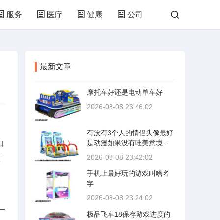
服务
医疗
健康
公司
培训
网络
技术
购物
最新文章
林园
化工
轻工
体育
摩托车好还是电动单车好
2026-08-08 23:46:02
有没有3个人的情侣头像最好
扣
是动漫如果没有唯美意境的
也行
2026-08-08 23:42:02
的
手机上最好玩的游戏叫啥名
字
2026-08-08 23:24:02
一
极品飞车18保存游戏进度的