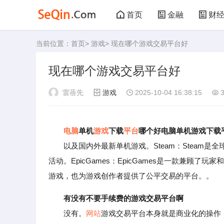
首页
金融
财
当前位置：
首页
>
游戏
> 现在哪个游戏交易平台好
管理
文学
艺
现在哪个游戏交易平台好
败家
厨房
美
雷蓓先
游戏
2025-10-04 16:38:15
3
运动
其他
电脑
单机
游戏
下载
平台
哪个好电脑单机游戏下载
以及国内外最新单机游戏。Steam：Steam是
活动。EpicGames：EpicGames是一款兼顾了
游戏，也为游戏创作者提供了公平交易的平台。。
有没有不要手续费的游戏交易平台啊
没有。
网站
游戏交易平台本身就是商业化的操作