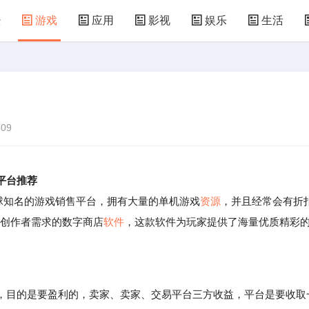
经
游戏
应用
影视
娱乐
生活
术
汽车
汽配
房产
装修
教育
食
仪器
机械
国防
军事
农业
09
平台推荐
全球知名的游戏销售平台，拥有大量的单机游戏
资源
，并且经常会有折
玩家和创作者需求的数字商店
软件
，这款软件为玩家提供了海量优质精彩
，目的是要盈利的，卖家、卖家、交易平台三方收益，平台是要收取