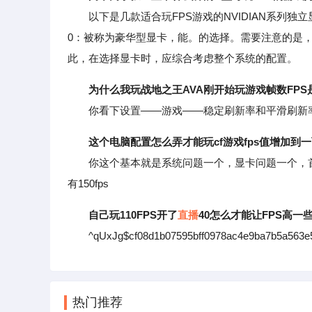
以下是几款适合玩FPS游戏的NVIDIAN系列独立显
0：被称为豪华型显卡，能。的选择。需要注意的是
此，在选择显卡时，应综合考虑整个系统的配置。
为什么我玩战地之王AVA刚开始玩游戏帧数FPS是
你看下设置——游戏——稳定刷新率和平滑刷新率
这个电脑配置怎么弄才能玩cf游戏fps值增加到
你这个基本就是系统问题一个，显卡问题一个，首先系统
有150fps
自己玩110FPS开了
直播
40怎么才能让FPS高一
^qUxJg$cf08d1b07595bff0978ac4e9ba7b5a563e
热门推荐