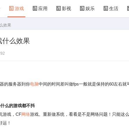
经
游戏
应用
影视
娱乐
生活
什么效果
术
汽车
汽配
房产
装修
教育
戏什么效果
食
仪器
机械
国防
军事
农业
92
器的服务器到你
电脑
中间的时间差叫做fps一般就是保持的60左右就
4什么的游戏都不抖
游戏，CF
网络
游戏。重新做系统，看看是不是网络问题！只能这
好运！