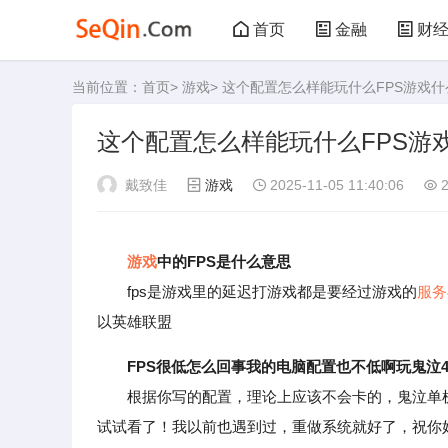
首页
金融
财
当前位置：
首页
>
游戏
> 这个配置怎么样能玩什么FPS游戏
管理
文学
艺
这个配置怎么样能玩什么FPS游
败家
厨房
美
戴致佳
游戏
2025-11-05 11:40:06
2
运动
其他
游戏
中的FPS是什么意思
fps是游戏里的延迟打游戏都是要经过游戏的
服务
以英雄联盟
FPS很低怎么回事我的电脑配置也不低啊玩鬼泣
根据你写的配置，理论上应该不会卡的，鬼泣单机
试试看了！我以前也遇到过，重做系统就好了，祝你