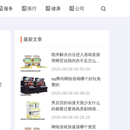
服务
医疗
健康
公司
培训
网络
技术
购物
最新文章
林园
化工
轻工
体育
跪求解决办法进入游戏直接
弹网页说我内存不足怎么搞
的
2026-08-08 05:50:04
qq腾讯网络游戏哪个好玩免
可
费的
2026-08-08 05:48:02
男后宫的动漫天国少女什么
的都看过要画风美剧情很好
么
的不要金色琴
2026-08-08 05:28:10
网络游戏加速器哪个便宜