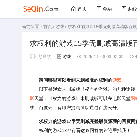
首页
金融
财
当前位置：
首页
>
游戏
> 求权利的游戏15季无删减高清版百
管理
文学
艺
求权利的游戏15季无删减高清版
败家
厨房
美
彭震致
游戏
2025-11-06 03:02:02
4
运动
其他
请问哪里可以看到未删减版的权利的
游戏
以下是观看未删减版《权力的游戏》的几种途径：H
影
天堂：《权力的游戏》未删减版可以在电影天堂
网
载。百度云：有用户提到可以通过百度云分。
求权力的游戏17季无删减完整版资源我的百度网
权利的游戏18都有看这条回答的评论里找我！