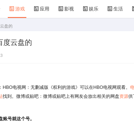
经
游戏
应用
影视
娱乐
生活
度云盘的
术
汽车
汽配
房产
装修
教育
百度云盘的
食
仪器
机械
国防
军事
农业
3
BO电视网：无删减版《权利的游戏》可以在HBO电视网观看。
站
找到。微博或贴吧：微博或贴吧上有网友会放出相关的网盘
资源
供
盘账号就这个号。