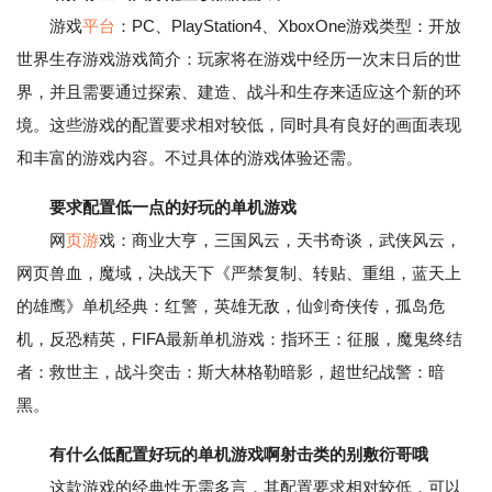
游戏
平台
：PC、PlayStation4、XboxOne游戏类型：开放
世界生存游戏游戏简介：玩家将在游戏中经历一次末日后的世
界，并且需要通过探索、建造、战斗和生存来适应这个新的环
境。这些游戏的配置要求相对较低，同时具有良好的画面表现
和丰富的游戏内容。不过具体的游戏体验还需。
要求配置低一点的好玩的单机游戏
网
页游
戏：商业大亨，三国风云，天书奇谈，武侠风云，
网页兽血，魔域，决战天下《严禁复制、转贴、重组，蓝天上
的雄鹰》单机经典：红警，英雄无敌，仙剑奇侠传，孤岛危
机，反恐精英，FIFA最新单机游戏：指环王：征服，魔鬼终结
者：救世主，战斗突击：斯大林格勒暗影，超世纪战警：暗
黑。
有什么低配置好玩的单机游戏啊射击类的别敷衍哥哦
这款游戏的经典性无需多言，其配置要求相对较低，可以