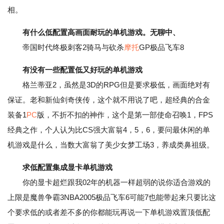
相。
有什么低配置高画面耐玩的单机游戏。无聊中、
帝国时代终极刺客2骑马与砍杀
摩托
GP极品飞车8
有没有一些配置低又好玩的单机游戏
格兰蒂亚2，虽然是3D的RPG但是要求极低，画面绝对有
保证。老和新仙剑奇侠传，这个就不用说了吧，超经典的合金
装备1
PC
版，不折不扣的神作，这个是第一部使命召唤1，FPS
经典之作，个人认为比CS强大富翁4，5，6，要问最休闲的单
机游戏是什么，当数大富翁了美少女梦工场3，养成类鼻祖级。
求低配置集成显卡单机游戏
你的显卡超烂跟我02年的机器一样超弱的说你适合游戏的
上限是魔兽争霸3NBA2005极品飞车6可能7也能带起来只要比这
个要求低的或者差不多的你都能玩再说一下单机游戏置顶低配